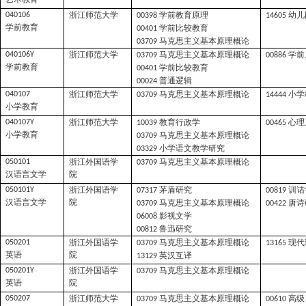
浙江师范大学
学前教育原理
幼儿
040106
00398
14605
学前教育
学前比较教育
00401
马克思主义基本原理概论
03709
浙江师范大学
马克思主义基本原理概论
学前
040106Y
03709
00886
学前教育
学前比较教育
00401
普通逻辑
00024
浙江师范大学
马克思主义基本原理概论
小学
040107
03709
14444
小学教育
浙江师范大学
教育行政学
心理
040107Y
10039
00465
小学教育
马克思主义基本原理概论
03709
小学语文教学研究
03329
浙江外国语学
马克思主义基本原理概论
050101
03709
汉语言文学
院
浙江外国语学
茅盾研究
训诂
050101Y
07317
00819
汉语言文学
院
马克思主义基本原理概论
唐诗
03709
00422
影视文学
06008
鲁迅研究
00812
浙江外国语学
马克思主义基本原理概论
现代
050201
03709
13165
英语
院
英汉互译
13129
浙江外国语学
马克思主义基本原理概论
050201Y
03709
英语
院
浙江师范大学
马克思主义基本原理概论
高级
050207
03709
00610