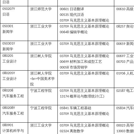
日语
浙江师范大学
日语翻译
高级
050207Y
00601
00610
日语
现代汉语
00535
马克思主义基本原理概论
03709
浙江工业大学
马克思主义基本原理概论
舆论
050301
03709
08257
新闻学
编辑学概论
00648
浙江工业大学
马克思主义基本原理概论
新闻
050301Y
03709
00659
新闻学
浙江树人学院
马克思主义基本原理概论
工业
080205
03709
00697
工业设计
材料加工和成型工艺
产品
00699
00703
市场营销学
00058
浙江树人学院
马克思主义基本原理概论
人机
080205Y
03709
01936
工业设计
中国美术学
<br>
院
宁波工程学院
马克思主义基本原理概论
电工
080208
03709
02187
汽车服务工程
概率论与数理统计
工
13174
(
)
宁波工程学院
车辆工程基础
汽车
080208Y
05841
05834
汽车服务工程
马克思主义基本原理概论
03709
浙江工业大学
马克思主义基本原理概论
高等
080901
03709
00023
计算机科学与
离散数学
数据
02324
13003