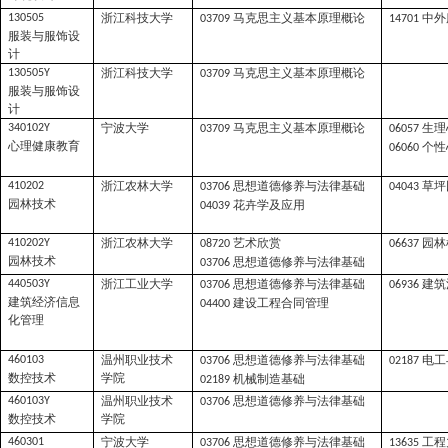
浙江科技大学
马克思主义基本原理概论
中外
130505
03709
14701
服装与服饰设
计
浙江科技大学
马克思主义基本原理概论
130505Y
03709
服装与服饰设
计
宁波大学
马克思主义基本原理概论
生理
340102Y
03709
06057
心理健康教育
个性
06060
浙江农林大学
思想道德修养与法律基础
草坪
410202
03706
04043
园林技术
花卉学及应用
04039
浙江农林大学
艺术欣赏
园林
410202Y
08720
06637
园林技术
思想道德修养与法律基础
03706
浙江工业大学
思想道德修养与法律基础
建筑
440503Y
03706
06936
建筑经济信息
建设工程合同管理
04400
化管理
温州职业技术
思想道德修养与法律基础
电工
460103
03706
02187
数控技术
学院
机械制造基础
02189
温州职业技术
思想道德修养与法律基础
460103Y
03706
数控技术
学院
宁波大学
思想道德修养与法律基础
工程
460301
03706
13635