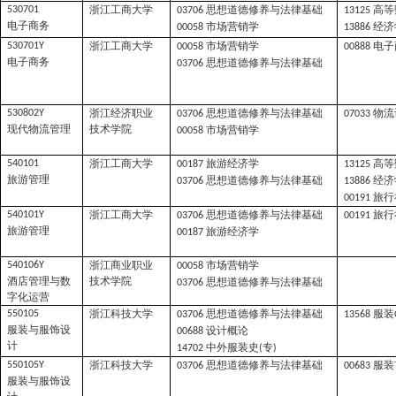
浙江工商大学
思想道德修养与法律基础
高等
530701
03706
13125
电子商务
市场营销学
经济
00058
13886
浙江工商大学
市场营销学
电子
530701Y
00058
00888
电子商务
思想道德修养与法律基础
03706
浙江经济职业
思想道德修养与法律基础
物流
530802Y
03706
07033
现代物流管理
技术学院
市场营销学
00058
浙江工商大学
旅游经济学
高等
540101
00187
13125
旅游管理
思想道德修养与法律基础
经济
03706
13886
旅行
00191
浙江工商大学
思想道德修养与法律基础
旅行
540101Y
03706
00191
旅游管理
旅游经济学
00187
浙江商业职业
市场营销学
540106Y
00058
酒店管理与数
技术学院
思想道德修养与法律基础
03706
字化运营
浙江科技大学
思想道德修养与法律基础
服装
550105
03706
13568
服装与服饰设
设计概论
00688
计
中外服装史
专
14702
(
)
浙江科技大学
思想道德修养与法律基础
服装
550105Y
03706
00683
服装与服饰设