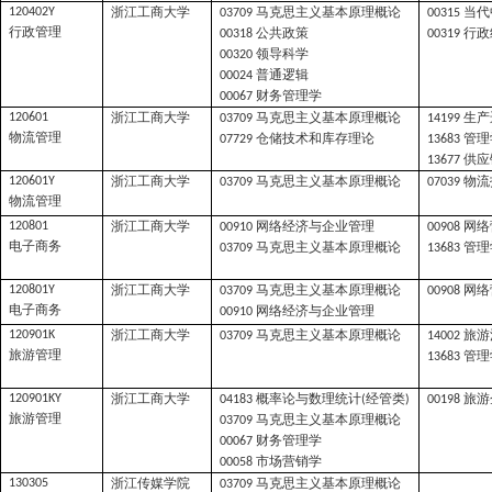
浙江工商大学
马克思主义基本原理概论
当代
120402Y
03709
00315
行政管理
公共政策
行政
00318
00319
领导科学
00320
普通逻辑
00024
财务管理学
00067
浙江工商大学
马克思主义基本原理概论
生产
120601
03709
14199
物流管理
仓储技术和库存理论
管理
07729
13683
供应
13677
浙江工商大学
马克思主义基本原理概论
物流
120601Y
03709
07039
物流管理
浙江工商大学
网络经济与企业管理
网络
120801
00910
00908
电子商务
马克思主义基本原理概论
管理
03709
13683
浙江工商大学
马克思主义基本原理概论
网络
120801Y
03709
00908
电子商务
网络经济与企业管理
00910
浙江工商大学
马克思主义基本原理概论
旅游
120901K
03709
14002
旅游管理
管理
13683
浙江工商大学
概率论与数理统计
经管类
旅游
120901KY
04183
(
)
00198
旅游管理
马克思主义基本原理概论
03709
财务管理学
00067
市场营销学
00058
浙江传媒学院
马克思主义基本原理概论
130305
03709