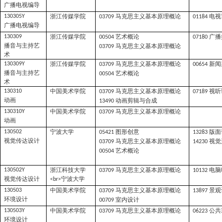
广播电视编导
浙江传媒学院
马克思主义基本原理概论
电视
130305Y
03709
01184
广播电视编导
浙江传媒学院
艺术概论
广播
130309
00504
07180
播音与主持艺
马克思主义基本原理概论
03709
术
浙江传媒学院
马克思主义基本原理概论
新闻
130309Y
03709
00654
播音与主持艺
艺术概论
00504
术
中国美术学院
马克思主义基本原理概论
视听
130310
03709
07189
动画
动画剪辑与合成
13490
中国美术学院
马克思主义基本原理概论
130310Y
03709
动画
宁波大学
图形创意
版面
130502
05421
13283
视觉传达设计
马克思主义基本原理概论
视觉
03709
14230
艺术概论
00504
浙江科技大学
马克思主义基本原理概论
电脑
130502Y
03709
10132
视觉传达设计
宁波大学
<br>
中国美术学院
马克思主义基本原理概论
景观
130503
03709
13897
环境设计
室内设计
00709
中国美术学院
马克思主义基本原理概论
公共
130503Y
03709
06223
环境设计