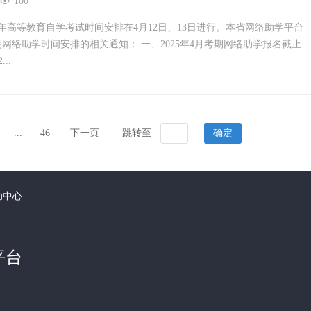
100
半年高等教育自学考试时间安排在4月12日、13日进行。本省网络助学平台
考期网络助学时间安排的相关通知： 一、2025年4月考期网络助学报名截止
..
...
46
下一页
跳转至
确定
助中心
平台